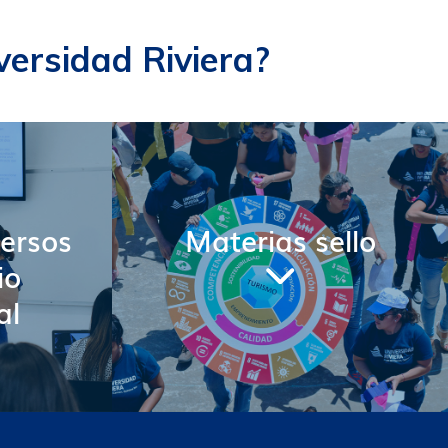
versidad Riviera?
ersos
Materias sello
io
al